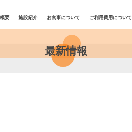
概要
施設紹介
お食事について
ご利用費用について
ッセージ
合わせ
沿革
一覧
一覧
山団地 高齢者みまもり相談室
が丘高齢者サービスセンター
山団地デイサービスセンター
契約書等ダウンロード
サンシャインホーム
ユニット型地域密着型介護老人福祉
認知症対応型共同生活介護サ
認知症対応型通所介護サー
介護老人福祉施設サービ
短期入所生活介護サービ
居宅介護支援サービス
通所介護サービス費
訪問介護サービス費
最新情報