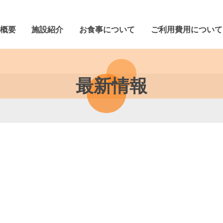
概要
施設紹介
お食事について
ご利用費用について
ッセージ
合わせ
沿革
一覧
一覧
山団地 高齢者みまもり相談室
が丘高齢者サービスセンター
山団地デイサービスセンター
契約書等ダウンロード
サンシャインホーム
ユニット型地域密着型介護老人福祉
認知症対応型共同生活介護サ
認知症対応型通所介護サー
介護老人福祉施設サービ
短期入所生活介護サービ
居宅介護支援サービス
通所介護サービス費
訪問介護サービス費
最新情報