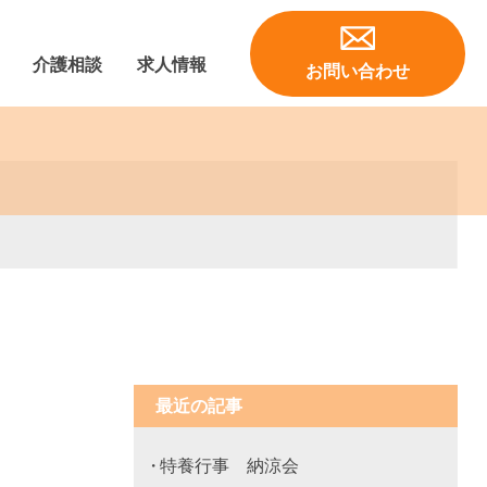
介護相談
求人情報
お問い合わせ
施設サービス費
ービス費
ビス費
ス費
ス費
費
介護職員初任者研修
最近の記事
特養行事 納涼会